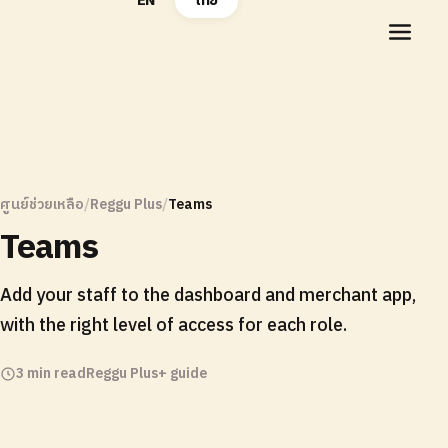
EN
ไทย
ศูนย์ช่วยเหลือ
/
Reggu Plus
/
Teams
Teams
Add your staff to the dashboard and merchant app,
with the right level of access for each role.
3 min read
Reggu Plus+ guide