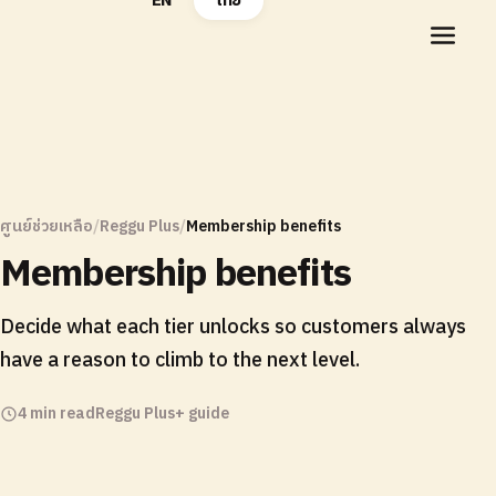
EN
ไทย
ศูนย์ช่วยเหลือ
/
Reggu Plus
/
Membership benefits
Membership benefits
Decide what each tier unlocks so customers always
have a reason to climb to the next level.
4 min read
Reggu Plus+ guide