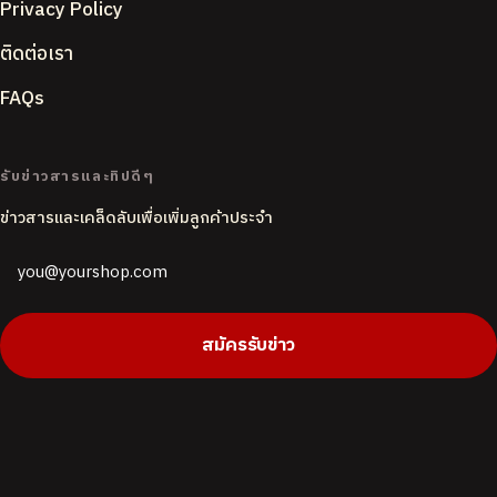
Privacy Policy
ติดต่อเรา
FAQs
ACCENT COLOUR
รับข่าวสารและทิปดีๆ
ข่าวสารและเคล็ดลับเพื่อเพิ่มลูกค้าประจำ
PAGE BACKGROUND
Butter
White
CORNER STYLE
สมัครรับข่าว
Rounded
Soft
Sharp
DEFAULT LANGUAGE
English
ไทย