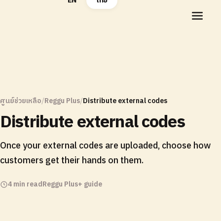
EN
ไทย
ศูนย์ช่วยเหลือ
/
Reggu Plus
/
Distribute external codes
Distribute external codes
Once your external codes are uploaded, choose how
customers get their hands on them.
4 min read
Reggu Plus+ guide