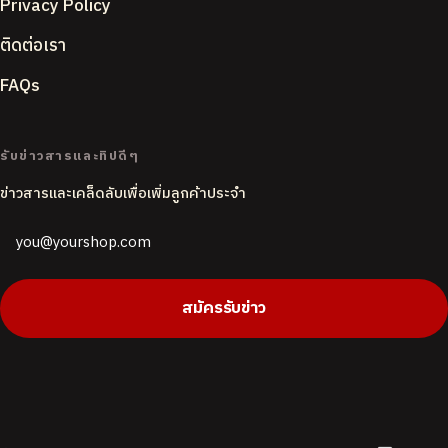
Privacy Policy
ติดต่อเรา
FAQs
ACCENT COLOUR
รับข่าวสารและทิปดีๆ
ข่าวสารและเคล็ดลับเพื่อเพิ่มลูกค้าประจำ
PAGE BACKGROUND
Butter
White
CORNER STYLE
สมัครรับข่าว
Rounded
Soft
Sharp
DEFAULT LANGUAGE
English
ไทย