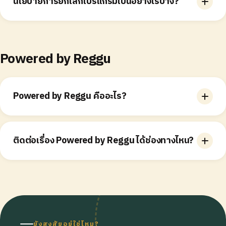
นโยบายการยกเลิกโปรแกรมเป็นอย่างไรบ้าง?
through setup.
สัญญาชำระเงินรายปี แต่คุณสามารถ export ข้อมูลลูกค้า
ของคุณได้ทุกเมื่อ
Powered by Reggu
Powered by Reggu คืออะไร?
Powered by Reggu คือเอเจนซี่ที่เราสร้างขึ้นมาเพื่อช่วย
ธุรกิจที่ต้องการ loyalty solution ที่ตอบโจทย์ความ
ติดต่อเรื่อง Powered by Reggu ได้ช่องทางไหน?
ต้องการของตัวเองที่ไม่เหมือนใคร
Email us at
info@joinreggu.com
or call us directly at
085 900 2288.
ยังสงสัยอยู่ใช่ไหม?